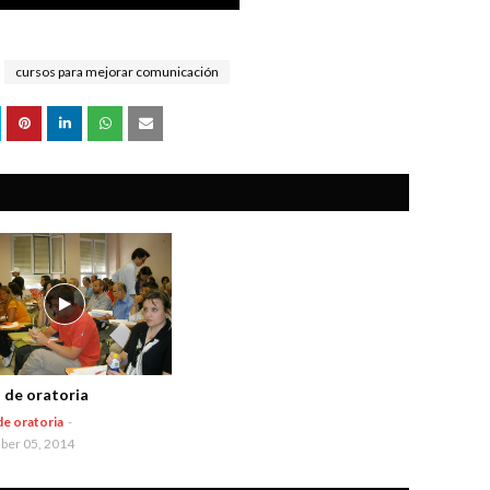
cursos para mejorar comunicación
 de oratoria
de oratoria
-
er 05, 2014