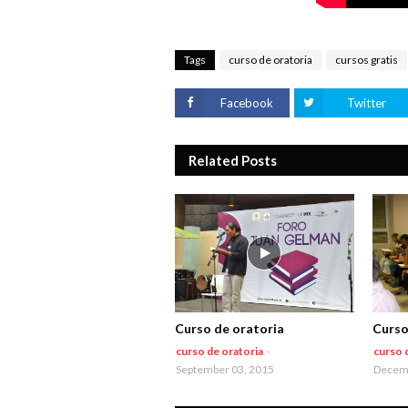
Tags
curso de oratoria
cursos gratis
Facebook
Twitter
Related Posts
Curso de oratoria
Curso
curso de oratoria
-
curso 
September 03, 2015
Decemb