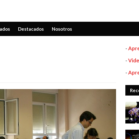
ados
Destacados
Nosotros
-
Apre
-
Vide
-
Apre
Rec