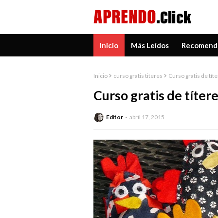
Inicio
Más Leídos
Recomend
Inicio
curso gratis titeres
Curso gratis de tít
Curso gratis de títer
Editor
abril 17, 2015