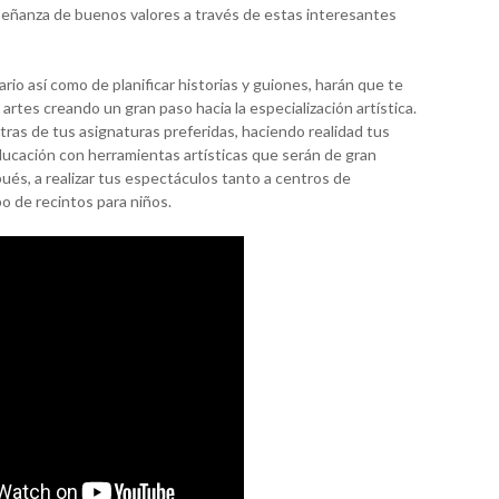
señanza de buenos valores a través de estas interesantes
io así como de planificar historias y guiones, harán que te
artes creando un gran paso hacia la especialización artística.
tras de tus asignaturas preferidas, haciendo realidad tus
ucación con herramientas artísticas que serán de gran
pués, a realizar tus espectáculos tanto a centros de
 de recintos para niños.