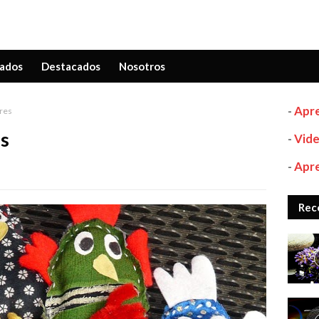
ados
Destacados
Nosotros
-
Apre
eres
es
-
Vide
-
Apre
Rec