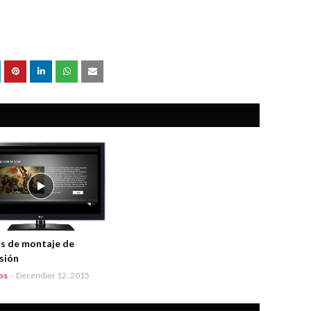
s de montaje de
isión
os
-
December 12, 2015