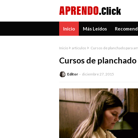
Inicio
Más Leídos
Recomend
Inicio
articulos
Cursos de planchado para am
Cursos de planchado 
Editor
diciembre 27, 2015