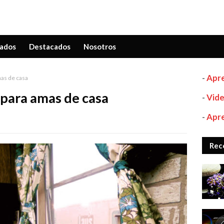
ados
Destacados
Nosotros
-
Apre
as de casa
para amas de casa
-
Vide
-
Apre
Rec