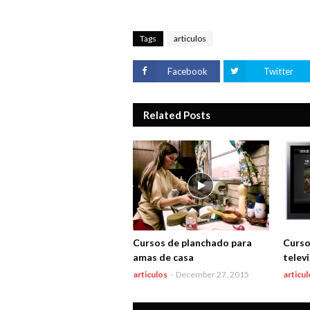
Tags
articulos
Facebook
Twitter
Related Posts
Cursos de planchado para
Curso
amas de casa
telev
articulos
-
December 27, 2015
articul