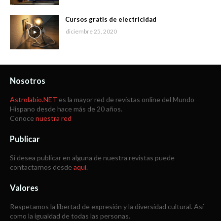
Cursos gratis de electricidad
diciembre 25, 2020
Nosotros
Astrolabio.NET
es la mayor red de revistas online del Mundo
Hispano desde hace más de 20 años.
Conoce
nuestra red
Publicar
Si desea publicar en alguna de nuestra revistas puede
contactarnos desde
aquí
.
Valores
Respetamos la libertad de expresión y la diversidad cultural. Así
como la igualdad de todas las personas.