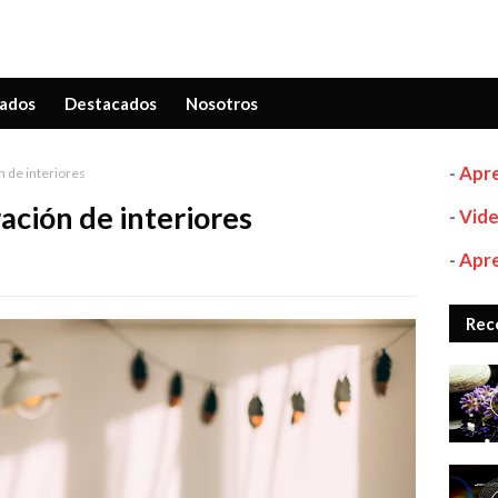
ados
Destacados
Nosotros
-
Apre
n de interiores
ación de interiores
-
Vide
-
Apre
Rec