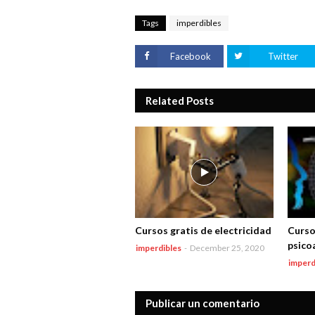
Tags
imperdibles
Facebook
Twitter
Related Posts
Cursos gratis de electricidad
Curso
psicoa
imperdibles
-
December 25, 2020
imperd
Publicar un comentario