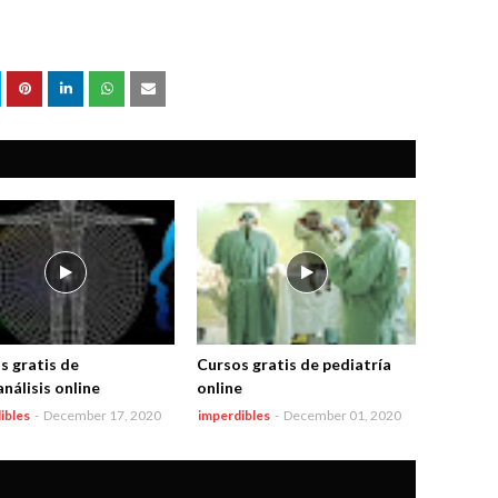
s gratis de
Cursos gratis de pediatría
nálisis online
online
ibles
-
December 17, 2020
imperdibles
-
December 01, 2020