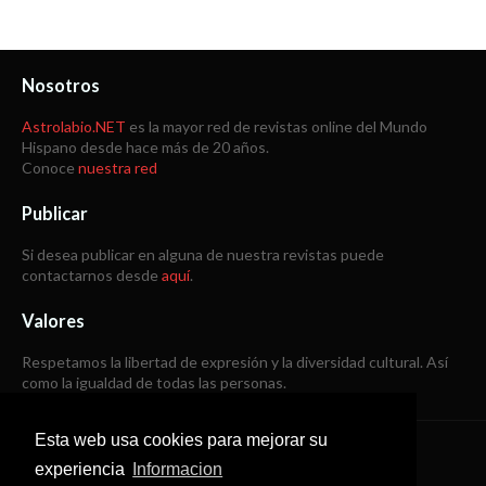
Nosotros
Astrolabio.NET
es la mayor red de revistas online del Mundo
Hispano desde hace más de 20 años.
Conoce
nuestra red
Publicar
Si desea publicar en alguna de nuestra revistas puede
contactarnos desde
aquí
.
Valores
Respetamos la libertad de expresión y la diversidad cultural. Así
como la igualdad de todas las personas.
Esta web usa cookies para mejorar su
Copyright © 1998 -
2026
experiencia
Informacion
Todos los derechos reservados