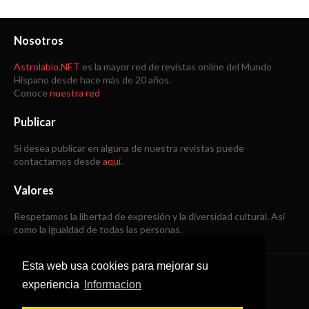
Nosotros
Astrolabio.NET
es la mayor red de revistas online del Mundo
Hispano desde hace más de 20 años.
Conoce
nuestra red
Publicar
Si desea publicar en alguna de nuestra revistas puede
contactarnos desde
aquí
.
Valores
Respetamos la libertad de expresión y la diversidad cultural. Así
como la igualdad de todas las personas.
Esta web usa cookies para mejorar su
Copyright © 1998 -
2026
experiencia
Informacion
Todos los derechos reservados