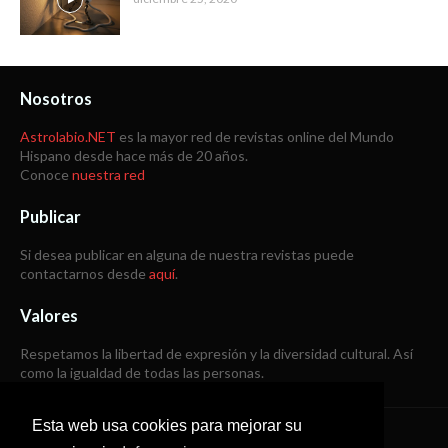
Nosotros
Astrolabio.NET
es la mayor red de revistas online del Mundo
Hispano desde hace más de 20 años.
Conoce
nuestra red
Publicar
Si desea publicar en alguna de nuestra revistas puede
contactarnos desde
aquí
.
Valores
Respetamos la libertad de expresión y la diversidad cultural. Así
como la igualdad de todas las personas.
Esta web usa cookies para mejorar su
Copyright © 1998 -
2026