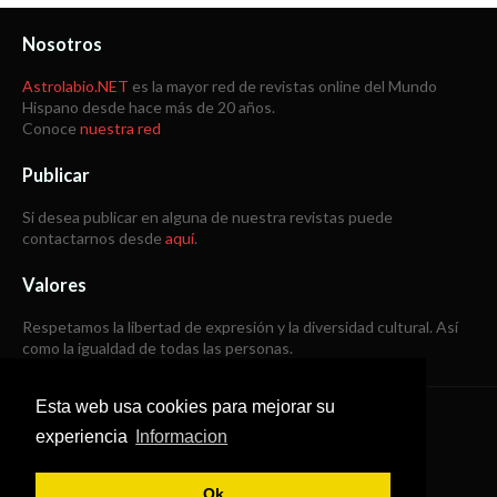
Nosotros
Astrolabio.NET
es la mayor red de revistas online del Mundo
Hispano desde hace más de 20 años.
Conoce
nuestra red
Publicar
Si desea publicar en alguna de nuestra revistas puede
contactarnos desde
aquí
.
Valores
Respetamos la libertad de expresión y la diversidad cultural. Así
como la igualdad de todas las personas.
Esta web usa cookies para mejorar su
Copyright © 1998 -
2026
experiencia
Informacion
Todos los derechos reservados
Ok