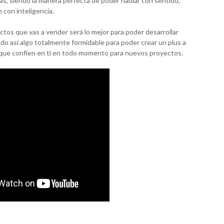
as, siendo la manera perfecta de poder hablar con sentido,
 con inteligencia.
ctos que vas a vender será lo mejor para poder desarrollar
do así algo totalmente formidable para poder crear un plus a
que confíen en ti en todo momento para nuevos proyectos.