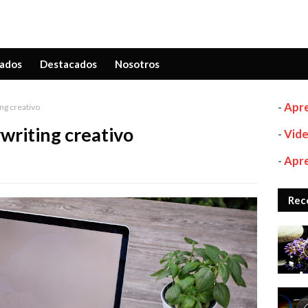
ados
Destacados
Nosotros
-
Apre
ng creativo
writing creativo
-
Vide
-
Apre
Rec