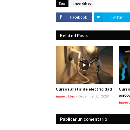
Tags
imperdibles
Facebook
Twitter
Related Posts
Cursos gratis de electricidad
Curso
psicoa
imperdibles
-
December 25, 2020
imperd
Publicar un comentario