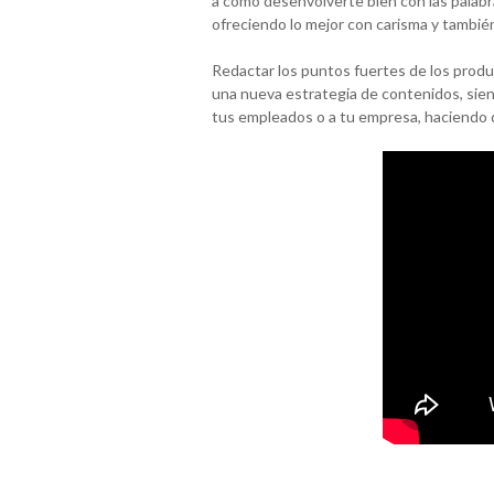
a como desenvolverte bien con las palabr
ofreciendo lo mejor con carisma y también
Redactar los puntos fuertes de los produ
una nueva estrategia de contenidos, sien
tus empleados o a tu empresa, haciendo 