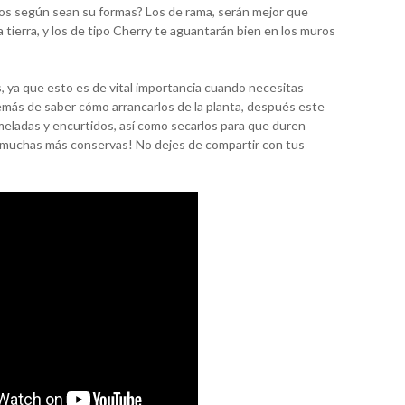
os según sean su formas? Los de rama, serán mejor que
 tierra, y los de tipo Cherry te aguantarán bien en los muros
 ya que esto es de vital importancia cuando necesitas
emás de saber cómo arrancarlos de la planta, después este
eladas y encurtidos, así como secarlos para que duren
r muchas más conservas! No dejes de compartir con tus