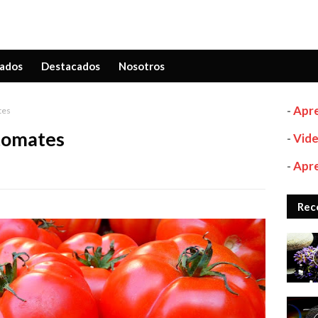
ados
Destacados
Nosotros
-
Apre
tes
tomates
-
Vide
-
Apre
Rec