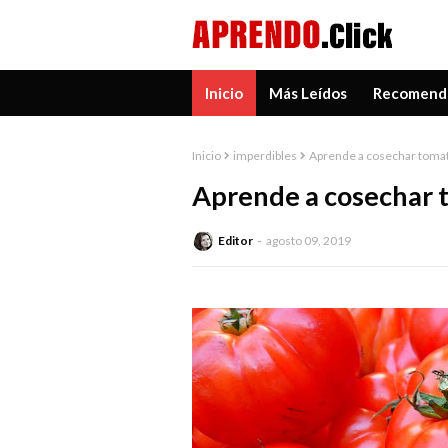
Inicio
Más Leídos
Recomend
Inicio
imperdibles
Aprende a cosechar toma
Aprende a cosechar 
Editor
agosto 09, 2019