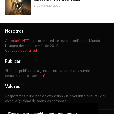
diciembre 25, 2020
Nosotros
Astrolabio.NET
es la mayor red de revistas online del Mundo
Hispano desde hace más de 20 años.
Conoce
nuestra red
Publicar
Si desea publicar en alguna de nuestra revistas puede
contactarnos desde
aquí
.
Valores
Respetamos la libertad de expresión y la diversidad cultural. Así
como la igualdad de todas las personas.